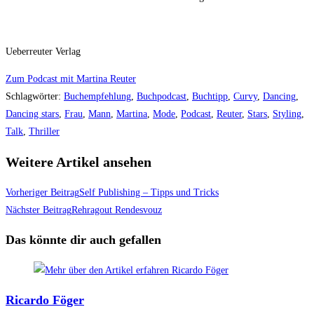
Ueberreuter Verlag
Zum Podcast mit Martina Reuter
Schlagwörter
:
Buchempfehlung
,
Buchpodcast
,
Buchtipp
,
Curvy
,
Dancing
,
Dancing stars
,
Frau
,
Mann
,
Martina
,
Mode
,
Podcast
,
Reuter
,
Stars
,
Styling
,
Talk
,
Thriller
Weitere Artikel ansehen
Vorheriger Beitrag
Self Publishing – Tipps und Tricks
Nächster Beitrag
Rehragout Rendesvouz
Das könnte dir auch gefallen
Ricardo Föger