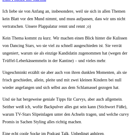
Ich liebe sie von Anfang an, insbesondere, weil sie sich in allen Themen
kein Blatt vor den Mund nimmt, und muss aufpassen, dass wir uns nicht
vertratschen. Unsere Plappalatur rennt und rennt ;o)
Kein Thema kommt zu kurz. Wir machen einen Blick hinter die Kulissen
von Dancing Stars, wo sie viel zu schnell ausgeschieden ist. Sie verrät
ungeniert, warum sie als einzige Kandidatin zugenommen hat (wegen der
Trüffel-Leberkässemmeln in der Kantine) – und vieles mehr.
Ungeschminkt erzählt sie aber auch von ihren dunklen Momenten, als sie
frisch geschieden, allein, pleite und mit zwei kleinen Kindern bei null
wieder angefangen und sich selbst aus dem Schlamassel gezogen hat.
Und sie hat bergeweise geniale Tipps für Curvys, aber auch allgemein.
Seither weiß ich, wofür Backpulver alles gut sein kann (Stichwort Füße),
warum TV-Stars Slipeinlagen unter den Achseln tragen, und welche curvy
Promis in Sachen Styling alles richtig machen.
Eine echt coole Socke im Podcast Talk. Unbedingt anhören.