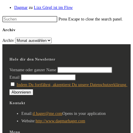
Dagmar
zu
Lizz Görgl ist im Flow
Press Escape to close the search panel.
Archiv
Archiv
Hole dir den Newsletter
Vorname oder ganzer Name
Email
Indem Du fortfährst, akzeptierst Du unsere Datenschutzerklärung.
Kontakt
Email:
d.hager@me.com
Opens in your application
Website:
http://www.dagmarhager.com
Menu