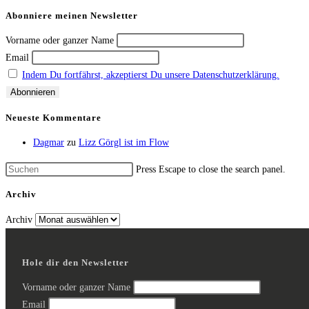
Abonniere meinen Newsletter
Vorname oder ganzer Name
Email
Indem Du fortfährst, akzeptierst Du unsere Datenschutzerklärung.
Neueste Kommentare
Dagmar
zu
Lizz Görgl ist im Flow
Press Escape to close the search panel.
Archiv
Archiv
Hole dir den Newsletter
Vorname oder ganzer Name
Email