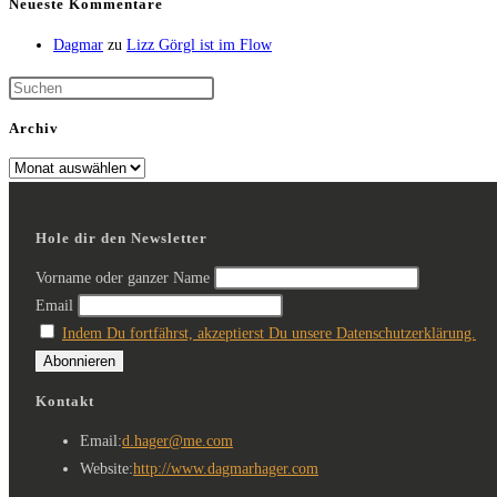
Neueste Kommentare
Dagmar
zu
Lizz Görgl ist im Flow
Archiv
Hole dir den Newsletter
Vorname oder ganzer Name
Email
Indem Du fortfährst, akzeptierst Du unsere Datenschutzerklärung.
Kontakt
Email:
d.hager@me.com
Website:
http://www.dagmarhager.com