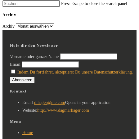
Press Escape to close the search panel.
Archiv
Archiv
Hole dir den Newsletter
Vorname oder ganzer Name
Email
Indem Du fortfährst, akzeptierst Du unsere Datenschutzerklärung.
Kontakt
Email:
d.hager@me.com
Opens in your application
Website:
http://www.dagmarhager.com
Menu
Home