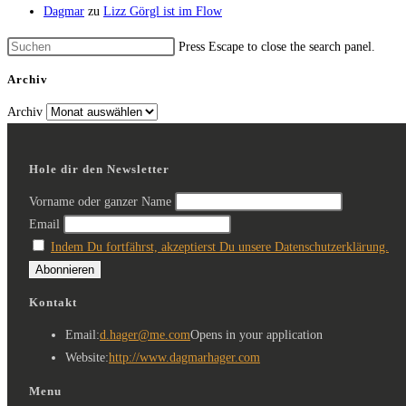
Dagmar
zu
Lizz Görgl ist im Flow
Press Escape to close the search panel.
Archiv
Archiv
Hole dir den Newsletter
Vorname oder ganzer Name
Email
Indem Du fortfährst, akzeptierst Du unsere Datenschutzerklärung.
Kontakt
Email:
d.hager@me.com
Opens in your application
Website:
http://www.dagmarhager.com
Menu