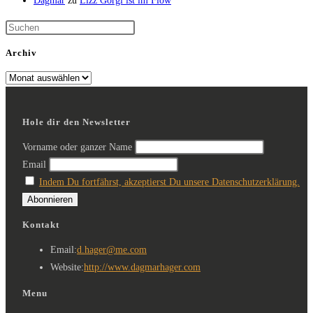
Dagmar
zu
Lizz Görgl ist im Flow
Archiv
Hole dir den Newsletter
Vorname oder ganzer Name
Email
Indem Du fortfährst, akzeptierst Du unsere Datenschutzerklärung.
Kontakt
Email:
d.hager@me.com
Website:
http://www.dagmarhager.com
Menu