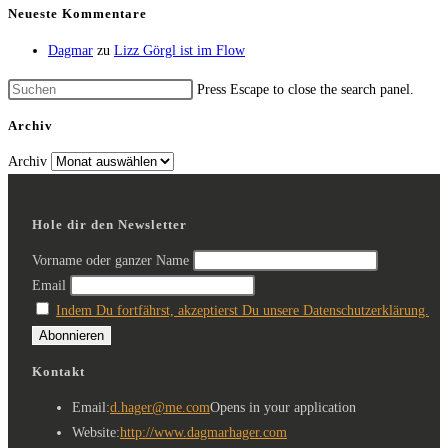
Neueste Kommentare
Dagmar
zu
Lizz Görgl ist im Flow
Press Escape to close the search panel.
Archiv
Archiv
Hole dir den Newsletter
Vorname oder ganzer Name
Email
Indem Du fortfährst, akzeptierst Du unsere Datenschutzerklärung.
Kontakt
Email:
d.hager@me.com
Opens in your application
Website:
http://www.dagmarhager.com