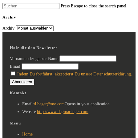
Press Escape to close the search panel.
Archiv
Archiv
Hole dir den Newsletter
Vorname oder ganzer Name
Email
Indem Du fortfährst, akzeptierst Du unsere Datenschutzerklärung.
Kontakt
Email:
d.hager@me.com
Opens in your application
Website:
http://www.dagmarhager.com
Menu
Home