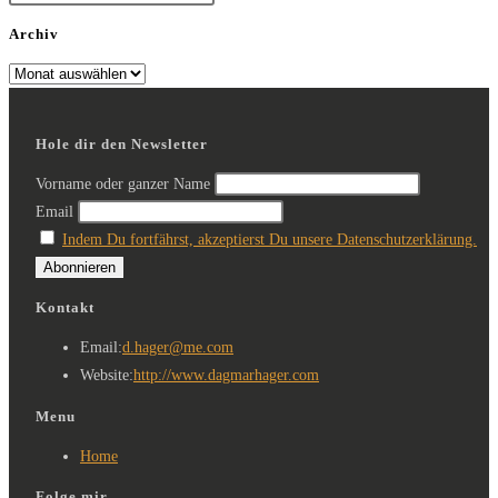
Archiv
Hole dir den Newsletter
Vorname oder ganzer Name
Email
Indem Du fortfährst, akzeptierst Du unsere Datenschutzerklärung.
Kontakt
Email:
d.hager@me.com
Website:
http://www.dagmarhager.com
Menu
Home
Folge mir