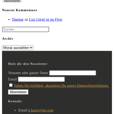
Neueste Kommentare
Dagmar
zu
Lizz Görgl ist im Flow
Archiv
Hole dir den Newsletter
Vorname oder ganzer Name
Email
Indem Du fortfährst, akzeptierst Du unsere Datenschutzerklärung.
Kontakt
Email:
d.hager@me.com