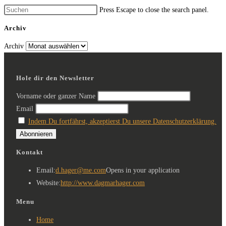
Press Escape to close the search panel.
Archiv
Archiv
Hole dir den Newsletter
Vorname oder ganzer Name
Email
Indem Du fortfährst, akzeptierst Du unsere Datenschutzerklärung.
Kontakt
Email:
d.hager@me.com
Opens in your application
Website:
http://www.dagmarhager.com
Menu
Home