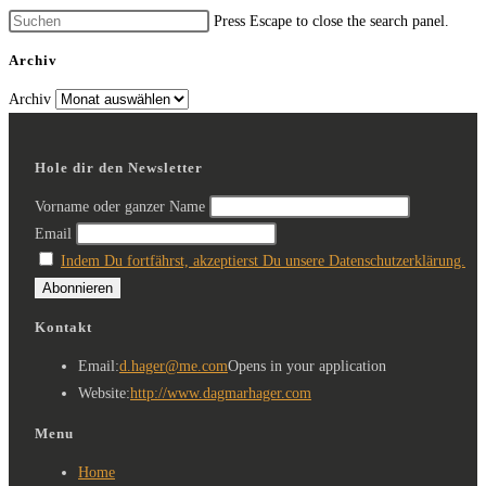
Press Escape to close the search panel.
Archiv
Archiv
Hole dir den Newsletter
Vorname oder ganzer Name
Email
Indem Du fortfährst, akzeptierst Du unsere Datenschutzerklärung.
Kontakt
Email:
d.hager@me.com
Opens in your application
Website:
http://www.dagmarhager.com
Menu
Home