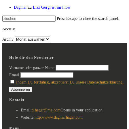
Dagmar
zu
Lizz Görgl ist im Flow
Press Escape to close the search panel.
Archiv
Archiv
Hole dir den Newsletter
Vorname oder ganzer Name
Email
Indem Du fortfährst, akzeptierst Du unsere Datenschutzerklärung.
Kontakt
Email:
d.hager@me.com
Opens in your application
Website:
http://www.dagmarhager.com
Menu