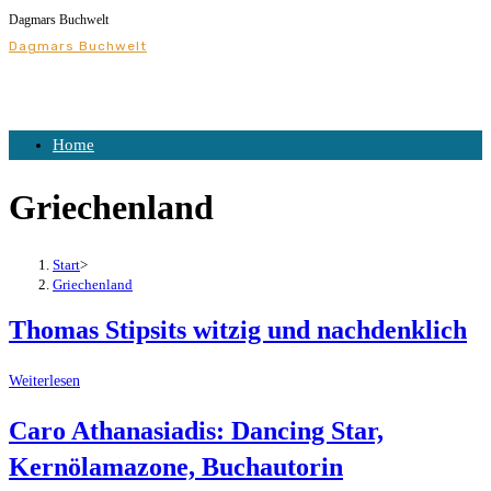
Dagmars Buchwelt
Zum
Dagmars Buchwelt
Inhalt
springen
Home
Griechenland
Start
>
Griechenland
Thomas Stipsits witzig und nachdenklich
Thomas
Weiterlesen
Stipsits
Caro Athanasiadis: Dancing Star,
witzig
Kernölamazone, Buchautorin
und
nachdenklich