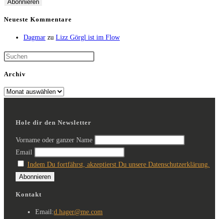
Neueste Kommentare
Dagmar
zu
Lizz Görgl ist im Flow
Archiv
Hole dir den Newsletter
Vorname oder ganzer Name
Email
Indem Du fortfährst, akzeptierst Du unsere Datenschutzerklärung.
Kontakt
Email:
d.hager@me.com