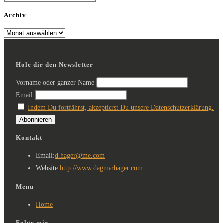
Archiv
Hole dir den Newsletter
Vorname oder ganzer Name
Email
Indem Du fortfährst, akzeptierst Du unsere Datenschutzerklärung.
Kontakt
Email:
d.hager@me.com
Website:
http://www.dagmarhager.com
Menu
Home
Folge mir