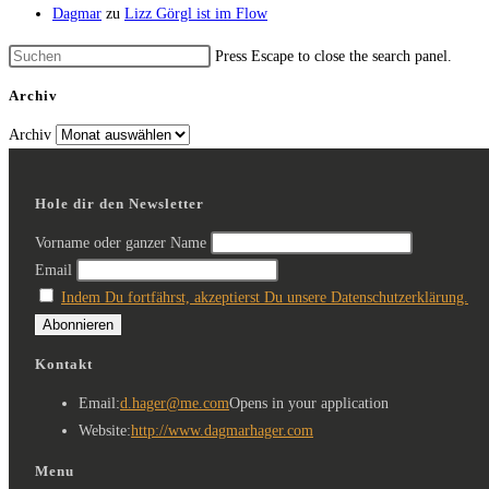
Dagmar
zu
Lizz Görgl ist im Flow
Press Escape to close the search panel.
Archiv
Archiv
Hole dir den Newsletter
Vorname oder ganzer Name
Email
Indem Du fortfährst, akzeptierst Du unsere Datenschutzerklärung.
Kontakt
Email:
d.hager@me.com
Opens in your application
Website:
http://www.dagmarhager.com
Menu