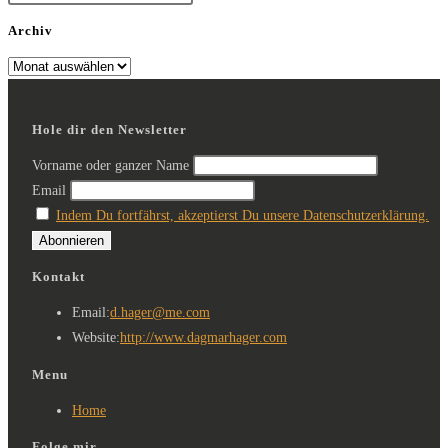
Archiv
Hole dir den Newsletter
Vorname oder ganzer Name
Email
Indem Du fortfährst, akzeptierst Du unsere Datenschutzerklärung.
Kontakt
Email:
d.hager@me.com
Website:
http://www.dagmarhager.com
Menu
Home
Folge mir