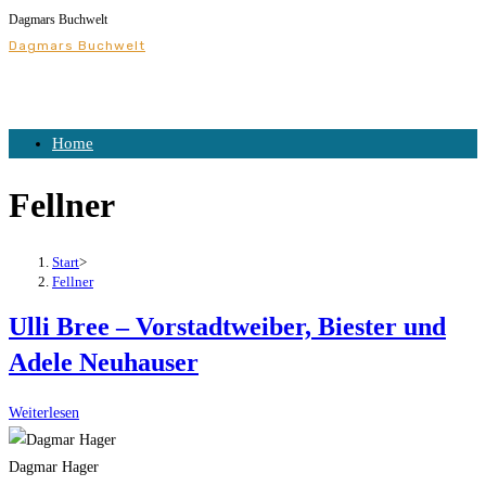
Dagmars Buchwelt
Zum
Dagmars Buchwelt
Inhalt
springen
Home
Fellner
Start
>
Fellner
Ulli Bree – Vorstadtweiber, Biester und
Adele Neuhauser
Ulli
Weiterlesen
Bree
–
Dagmar Hager