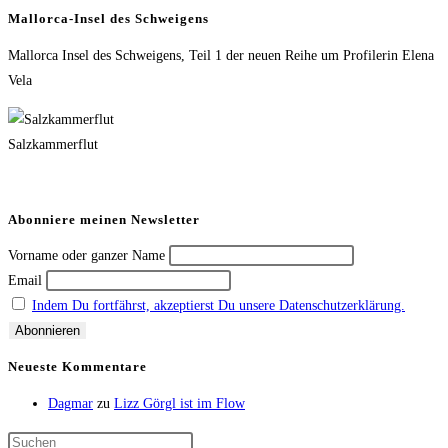
Vorstadtweiber,
Mallorca-Insel des Schweigens
Biester
Mallorca Insel des Schweigens, Teil 1 der neuen Reihe um Profilerin Elena
und
Vela
Adele
Neuhauser
Salzkammerflut
Abonniere meinen Newsletter
Vorname oder ganzer Name
Email
Indem Du fortfährst, akzeptierst Du unsere Datenschutzerklärung.
Neueste Kommentare
Dagmar
zu
Lizz Görgl ist im Flow
Press