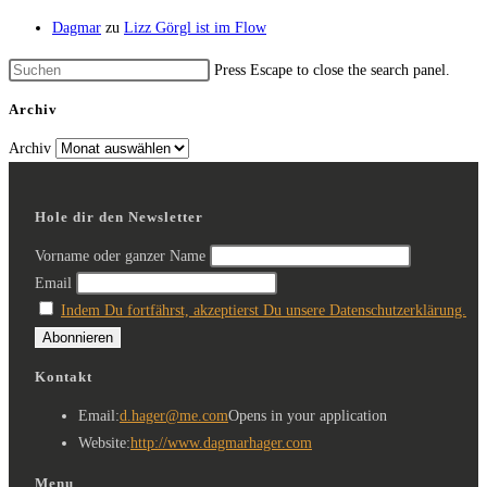
Dagmar
zu
Lizz Görgl ist im Flow
Press Escape to close the search panel.
Archiv
Archiv
Hole dir den Newsletter
Vorname oder ganzer Name
Email
Indem Du fortfährst, akzeptierst Du unsere Datenschutzerklärung.
Kontakt
Email:
d.hager@me.com
Opens in your application
Website:
http://www.dagmarhager.com
Menu