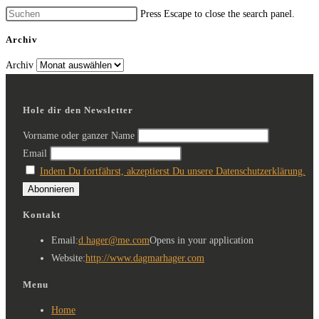
Press Escape to close the search panel.
Archiv
Archiv
Hole dir den Newsletter
Vorname oder ganzer Name
Email
Indem Du fortfährst, akzeptierst Du unsere Datenschutzerklärung.
Kontakt
Email:
d.hager@me.com
Opens in your application
Website:
http://www.dagmarhager.com
Menu
Home