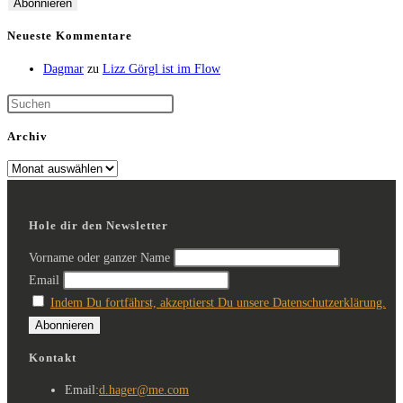
Neueste Kommentare
Dagmar
zu
Lizz Görgl ist im Flow
Archiv
Hole dir den Newsletter
Vorname oder ganzer Name
Email
Indem Du fortfährst, akzeptierst Du unsere Datenschutzerklärung.
Kontakt
Email:
d.hager@me.com