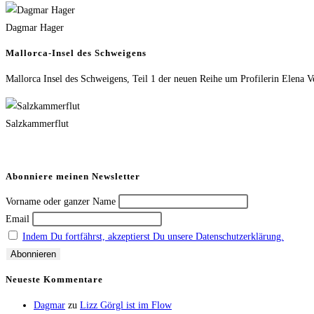
Bree
–
Dagmar Hager
Vorstadtweiber,
Mallorca-Insel des Schweigens
Biester
Mallorca Insel des Schweigens, Teil 1 der neuen Reihe um Profilerin Elena V
und
Adele
Neuhauser
Salzkammerflut
Abonniere meinen Newsletter
Vorname oder ganzer Name
Email
Indem Du fortfährst, akzeptierst Du unsere Datenschutzerklärung.
Neueste Kommentare
Dagmar
zu
Lizz Görgl ist im Flow