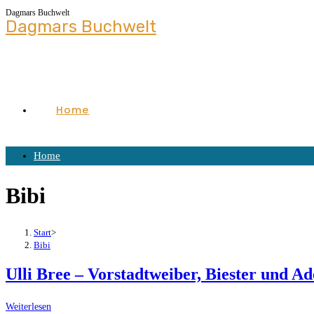
Dagmars Buchwelt
Zum
Dagmars Buchwelt
Inhalt
springen
Home
Home
Bibi
Start
>
Bibi
Ulli Bree – Vorstadtweiber, Biester und A
Ulli
Weiterlesen