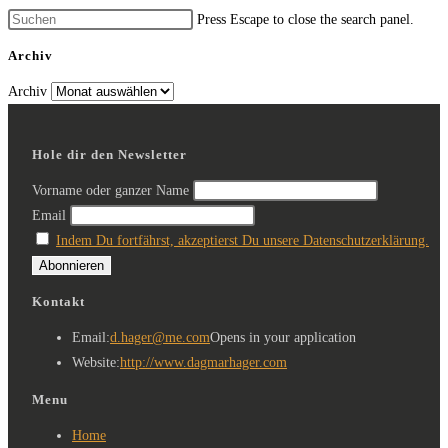
Press Escape to close the search panel.
Archiv
Archiv
Hole dir den Newsletter
Vorname oder ganzer Name
Email
Indem Du fortfährst, akzeptierst Du unsere Datenschutzerklärung.
Kontakt
Email:
d.hager@me.com
Opens in your application
Website:
http://www.dagmarhager.com
Menu
Home