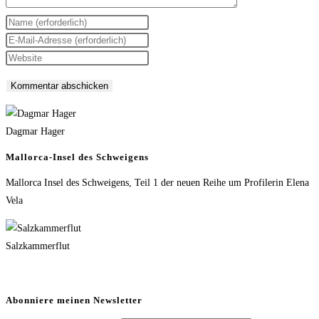
Gib
deinen
Gib
Namen
deine
Gib
oder
E-
deine
Benutzernamen
Mail-
Website-
zum
Adresse
URL
Kommentieren
zum
ein
Dagmar Hager
ein
Kommentieren
(optional)
Mallorca-Insel des Schweigens
ein
Mallorca Insel des Schweigens, Teil 1 der neuen Reihe um Profilerin Elena
Vela
Salzkammerflut
Abonniere meinen Newsletter